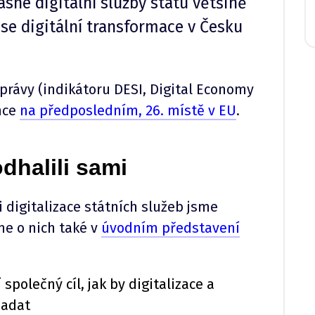
asné digitální služby státu většině
 se digitální transformace v Česku
správy (indikátoru DESI, Digital Economy
nce
na předposledním, 26. místě v EU
.
odhalili sami
 digitalizace státních služeb jsme
me o nich také v
úvodním představení
 společný cíl, jak by digitalizace a
padat