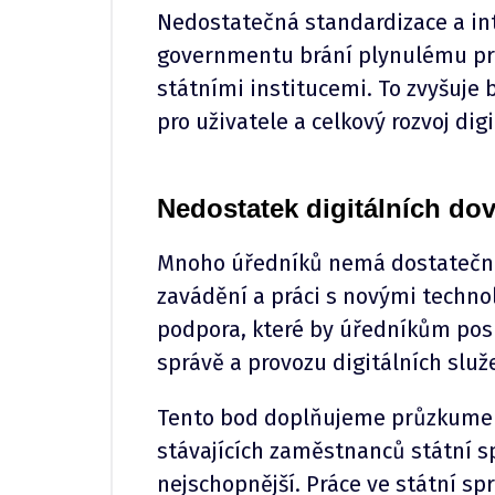
Nedostatečná standardizace a in
governmentu brání plynulému pro
státními institucemi. To zvyšuje 
pro uživatele a celkový rozvoj digi
Nedostatek digitálních do
Mnoho úředníků nemá dostatečné 
zavádění a práci s novými techno
podpora, které by úředníkům pos
správě a provozu digitálních služ
Tento bod doplňujeme průzkumem
stávajících zaměstnanců státní sp
nejschopnější. Práce ve státní s