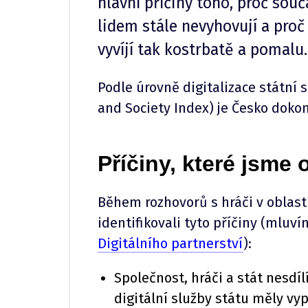
hlavní příčiny toho, proč souč
lidem stále nevyhovují a proč
vyvíjí tak kostrbatě a pomalu.
Podle úrovně digitalizace státní 
and Society Index) je Česko doko
Příčiny, které jsme 
Během rozhovorů s hráči v oblasti
identifikovali tyto příčiny (mluví
Digitálního partnerství
):
Společnost, hráči a stát nesdílí
digitální služby státu měly vy