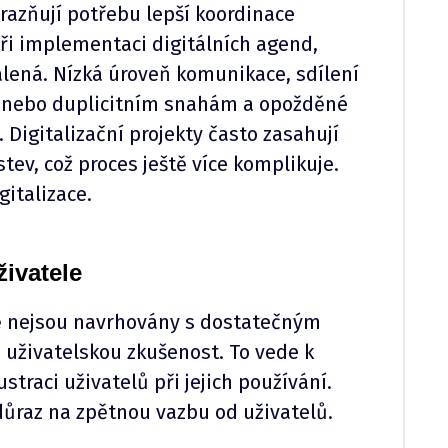
razňují potřebu lepší koordinace
při implementaci digitálních agend,
álená. Nízká úroveň komunikace, sdílení
m nebo duplicitním snahám a opožděné
Digitalizační projekty často zasahují
ev, což proces ještě více komplikuje.
gitalizace.
ivatele
vě nejsou navrhovány s dostatečným
živatelskou zkušenost. To vede k
traci uživatelů při jejich používání.
ůraz na zpětnou vazbu od uživatelů.