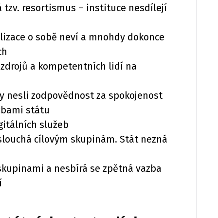
 tzv. resortismus – instituce nesdílejí
talizace o sobě neví a mnohdy dokonce
ch
zdrojů a kompetentních lidí na
by nesli zodpovědnost za spokojenost
užbami státu
gitálních služeb
slouchá cílovým skupinám. Stát nezná
 skupinami a nesbírá se zpětná vazba
í