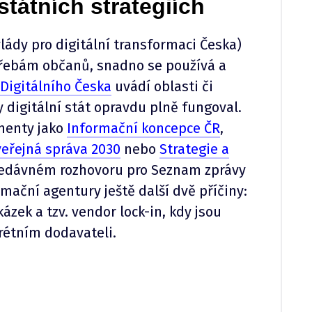
státních strategiích
vlády pro digitální transformaci Česka)
potřebám občanů, snadno se používá a
 Digitálního Česka
uvádí oblasti či
by digitální stát opravdu plně fungoval.
menty jako
Informační koncepce ČR
,
veřejná správa 2030
nebo
Strategie a
nedávném rozhovoru pro Seznam zprávy
rmační agentury ještě další dvě příčiny:
ázek a tzv. vendor lock-in, kdy jsou
krétním dodavateli.