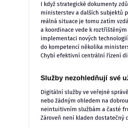
I když strategické dokumenty zdů
ministerstev a dalších subjektů 
reálná situace je tomu zatím vzd
a koordinace vede k roztříštěný
implementaci nových technologií. 
do kompetencí několika ministerst
Chybí efektivní centrální řízení di
Služby nezohledňují své už
Digitální služby ve veřejné sprá
nebo žádným ohledem na dobrou u
neintuitivním službám a časté frus
Zároveň není kladen dostatečný d