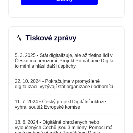
Tiskové zprávy
5. 3. 2025
•
Stát digitalizuje, ale až třetina lidí v
Česku mu nerozumí. Projekt Pomáháme.Digital
to mění a hlásí další úspěchy
22. 10. 2024
•
Pokračujme v promyšlené
digitalizaci, vyzývají stát organizace i odborníci
11. 7. 2024
•
Český projekt Digitální inkluze
vyhrál soutěž Evropské komise
18. 6. 2024
•
Digitálně ohrožených nebo
vyloučených Čechů jsou 3 miliony. Pomoci má
nová webová příručka Pomáháme.Digital