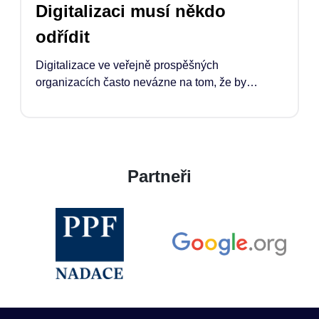
Digitalizaci musí někdo
odřídit
Digitalizace ve veřejně prospěšných
organizacích často nevázne na tom, že by
chyběly nástroje. Co chybí, je čas, kapacita a
jasně definovaná pozice manažera*manažerky,
která proces odřídí. Pokud má technologie
opravdu pomoci, musí ji někdo propojit s tím, co
organizace potřebuje, jak pracuje, rozhoduje a
Partneři
naplňuje své poslání.