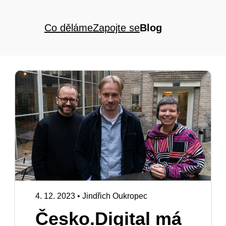
Co děláme
Zapojte se
Blog
4. 12. 2023
•
Jindřich Oukropec
Česko.Digital má