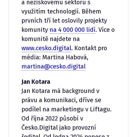
a neziskovému sektoru s
využitím technologií. Během
prvních tří let oslovily projekty
komunity
na 4 000 000 lidí
. Více o
komunitě najdete na
www.cesko.digital
. Kontakt pro
média: Martina Habová,
martina@cesko.digital
Jan Kotara
Jan Kotara má background v
právu a komunikaci, dříve se
podílel na marketingu v Liftagu.
Od října 2022 působí v
Česko.Digital jako provozní
ředitel. Od ledna 2024 ponese z