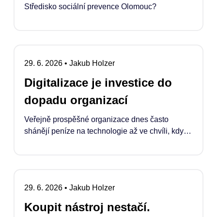
Středisko sociální prevence Olomouc?
29. 6. 2026
•
Jakub Holzer
Digitalizace je investice do
dopadu organizací
Veřejně prospěšné organizace dnes často
shánějí peníze na technologie až ve chvíli, kdy
se něco rozbije, doslouží nebo když se podaří
náklady „schovat“ do projektu. Pokud ale
chceme, aby digitalizace skutečně zvyšovala
jejich dopad, musí se stát běžnou a legitimní
29. 6. 2026
•
Jakub Holzer
součástí financování jejich rozvoje.
Koupit nástroj nestačí.