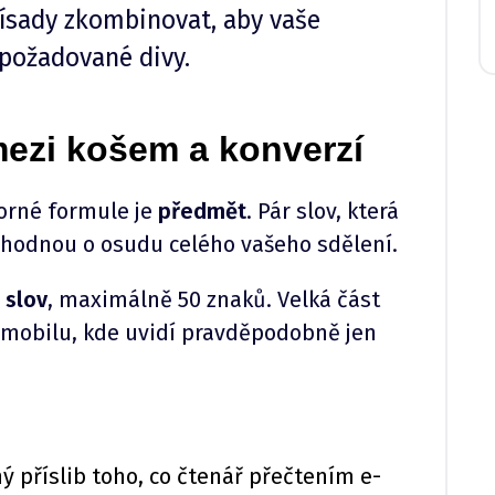
ísady zkombinovat, aby vaše
požadované divy.
mezi košem a konverzí
vorné formule je
předmět
. Pár slov, která
ozhodnou o osudu celého vašeho sdělení.
 slov
, maximálně 50 znaků. Velká část
a mobilu, kde uvidí pravděpodobně jen
ný příslib toho, co čtenář přečtením e-