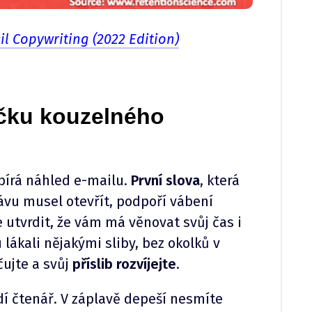
l Copywriting (2022 Edition)
ičku kouzelného
bírá náhled e-mailu.
První slova
, která
rávu musel otevřít, podpoří vábení
utvrdit, že vám má věnovat svůj čas i
lákali nějakými sliby, bez okolků v
ujte a svůj
příslib rozvíjejte
.
idí čtenář. V záplavě depeší nesmíte