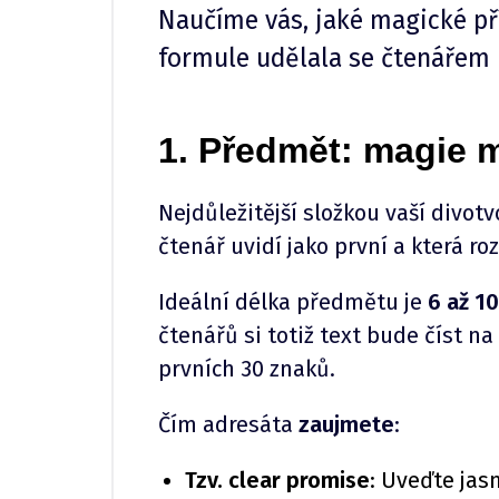
Naučíme vás, jaké magické př
formule udělala se čtenářem 
1. Předmět: magie 
Nejdůležitější složkou vaší divot
čtenář uvidí jako první a která r
Ideální délka předmětu je
6 až 10
čtenářů si totiž text bude číst n
prvních 30 znaků.
Čím adresáta
zaujmete
:
Tzv. clear promise
: Uveďte jas