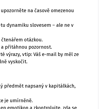
d upozorněte na časově omezenou
tu dynamiku slovesem – ale ne v
se čtenářem otázkou.
u a přitáhnou pozornost.
ité výrazy, vtip: Váš e-mail by měl ze
lně vyskočit.
lý předmět napsaný v kapitálkách,
te je umírněně.
en emotikon a zkontrolujte, zda se