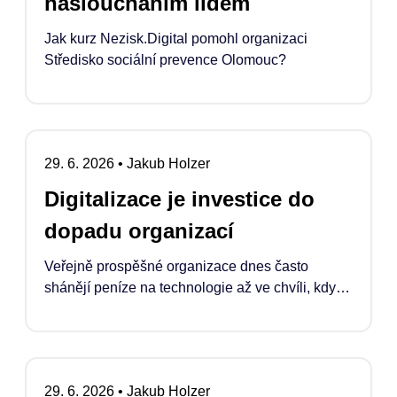
nasloucháním lidem
Jak kurz Nezisk.Digital pomohl organizaci
Středisko sociální prevence Olomouc?
29. 6. 2026
•
Jakub Holzer
Digitalizace je investice do
dopadu organizací
Veřejně prospěšné organizace dnes často
shánějí peníze na technologie až ve chvíli, kdy
se něco rozbije, doslouží nebo když se podaří
náklady „schovat“ do projektu. Pokud ale
chceme, aby digitalizace skutečně zvyšovala
jejich dopad, musí se stát běžnou a legitimní
29. 6. 2026
•
Jakub Holzer
součástí financování jejich rozvoje.