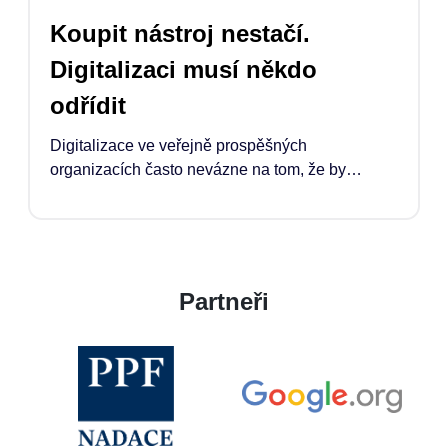
Koupit nástroj nestačí.
Digitalizaci musí někdo
odřídit
Digitalizace ve veřejně prospěšných
organizacích často nevázne na tom, že by
chyběly nástroje. Co chybí, je čas, kapacita a
jasně definovaná pozice manažera*manažerky,
která proces odřídí. Pokud má technologie
opravdu pomoci, musí ji někdo propojit s tím, co
organizace potřebuje, jak pracuje, rozhoduje a
Partneři
naplňuje své poslání.