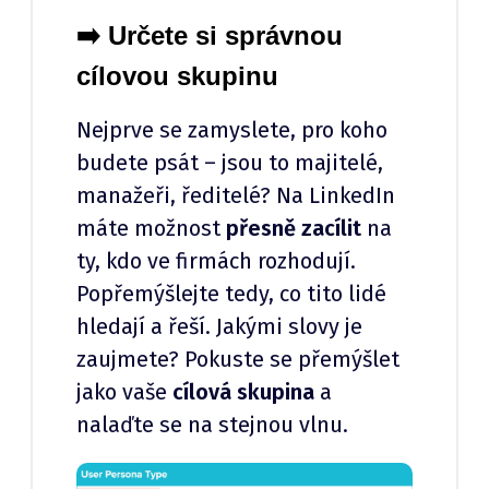
➡️ Určete si správnou
cílovou skupinu
Nejprve se zamyslete, pro koho
budete psát – jsou to majitelé,
manažeři, ředitelé? Na LinkedIn
máte možnost
přesně zacílit
na
ty, kdo ve firmách rozhodují.
Popřemýšlejte tedy, co tito lidé
hledají a řeší. Jakými slovy je
zaujmete? Pokuste se přemýšlet
jako vaše
cílová skupina
a
nalaďte se na stejnou vlnu.