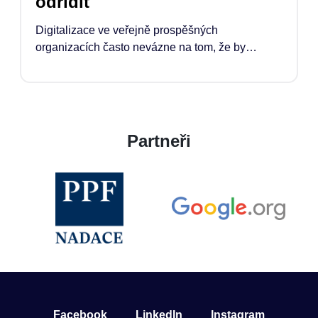
odřídit
Digitalizace ve veřejně prospěšných
organizacích často nevázne na tom, že by
chyběly nástroje. Co chybí, je čas, kapacita a
jasně definovaná pozice manažera*manažerky,
která proces odřídí. Pokud má technologie
opravdu pomoci, musí ji někdo propojit s tím, co
organizace potřebuje, jak pracuje, rozhoduje a
Partneři
naplňuje své poslání.
Facebook
LinkedIn
Instagram