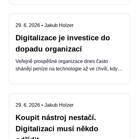
29. 6. 2026
•
Jakub Holzer
Digitalizace je investice do
dopadu organizací
Veřejně prospěšné organizace dnes často
shánějí peníze na technologie až ve chvíli, kdy
se něco rozbije, doslouží nebo když se podaří
náklady „schovat“ do projektu. Pokud ale
chceme, aby digitalizace skutečně zvyšovala
jejich dopad, musí se stát běžnou a legitimní
29. 6. 2026
•
Jakub Holzer
součástí financování jejich rozvoje.
Koupit nástroj nestačí.
Digitalizaci musí někdo