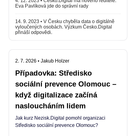
4. 12. 2023
•
Česko.Digital má nového ředitele.
Eva Pavlíková jde do správní rady
14. 9. 2023
•
V Česku chyběla data o digitálně
vyloučených osobách. Výzkum Česko.Digital
přináší odpovědi.
2. 7. 2026
•
Jakub Holzer
Případovka: Středisko
sociální prevence Olomouc –
když digitalizace začíná
nasloucháním lidem
Jak kurz Nezisk.Digital pomohl organizaci
Středisko sociální prevence Olomouc?