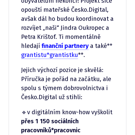
obyvatelům nekončí! Projekt sice
opouští mateřské Česko.Digital,
avšak dál ho budou koordinovat a
rozvíjet „naši“ Jindra Oukropec a
Petra Krištof. Ti momentálně
hledají
finanční partnery
a také**
grantistu*grantistku
**.
Jejich výchozí pozice je skvělá:
Příručka je pořád na začátku, ale
spolu s týmem dobrovolnictva i
Česko.Digital už stihli:
🔹v digitálním know-how vyškolit
přes 1 150 sociálních
pracovníků*pracovnic