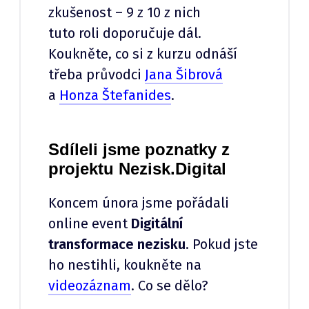
zkušenost – 9 z 10 z nich
tuto roli doporučuje dál.
Koukněte, co si z kurzu odnáší
třeba průvodci
Jana Šibrová
a
Honza Štefanides
.
Sdíleli jsme poznatky z
projektu Nezisk.Digital
Koncem února jsme pořádali
online event
Digitální
transformace nezisku
. Pokud jste
ho nestihli, koukněte na
videozáznam
. Co se dělo?