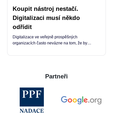
Koupit nástroj nestačí.
Digitalizaci musí někdo
odřídit
Digitalizace ve veřejně prospěšných
organizacích často nevázne na tom, že by
chyběly nástroje. Co chybí, je čas, kapacita a
jasně definovaná pozice manažera*manažerky,
která proces odřídí. Pokud má technologie
opravdu pomoci, musí ji někdo propojit s tím, co
organizace potřebuje, jak pracuje, rozhoduje a
Partneři
naplňuje své poslání.