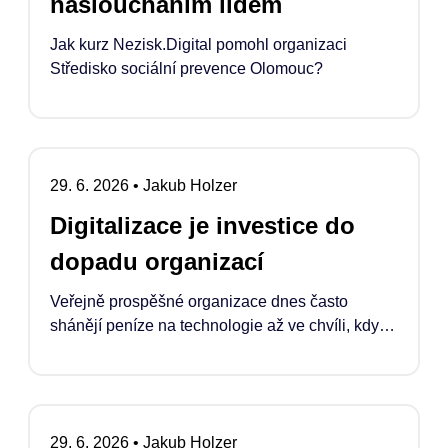
nasloucháním lidem
Jak kurz Nezisk.Digital pomohl organizaci
Středisko sociální prevence Olomouc?
29. 6. 2026
•
Jakub Holzer
Digitalizace je investice do
dopadu organizací
Veřejně prospěšné organizace dnes často
shánějí peníze na technologie až ve chvíli, kdy
se něco rozbije, doslouží nebo když se podaří
náklady „schovat“ do projektu. Pokud ale
chceme, aby digitalizace skutečně zvyšovala
jejich dopad, musí se stát běžnou a legitimní
29. 6. 2026
•
Jakub Holzer
součástí financování jejich rozvoje.