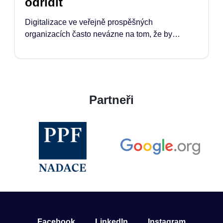
odřídit
Digitalizace ve veřejně prospěšných
organizacích často nevázne na tom, že by
chyběly nástroje. Co chybí, je čas, kapacita a
jasně definovaná pozice manažera*manažerky,
která proces odřídí. Pokud má technologie
opravdu pomoci, musí ji někdo propojit s tím, co
organizace potřebuje, jak pracuje, rozhoduje a
Partneři
naplňuje své poslání.
Facebook
LinkedIn
Instagram