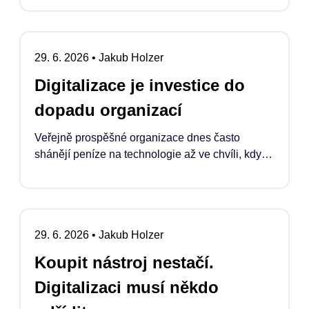
29. 6. 2026
•
Jakub Holzer
Digitalizace je investice do
dopadu organizací
Veřejně prospěšné organizace dnes často
shánějí peníze na technologie až ve chvíli, kdy
se něco rozbije, doslouží nebo když se podaří
náklady „schovat“ do projektu. Pokud ale
chceme, aby digitalizace skutečně zvyšovala
jejich dopad, musí se stát běžnou a legitimní
29. 6. 2026
•
Jakub Holzer
součástí financování jejich rozvoje.
Koupit nástroj nestačí.
Digitalizaci musí někdo