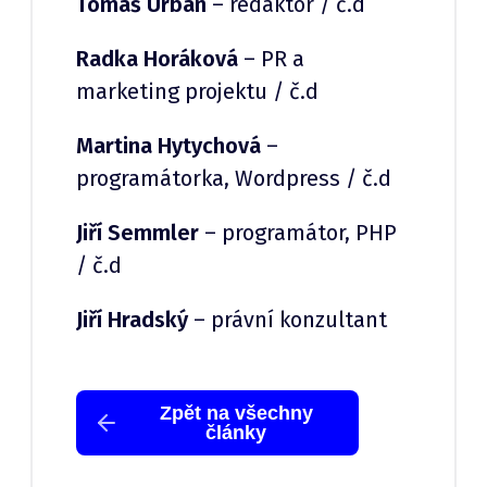
Tomáš Urban
– redaktor / č.d
Radka Horáková
– PR a
marketing projektu / č.d
Martina Hytychová
–
programátorka, Wordpress / č.d
Jiří Semmler
– programátor, PHP
/ č.d
Jiří Hradský
– právní konzultant
Zpět na všechny
články