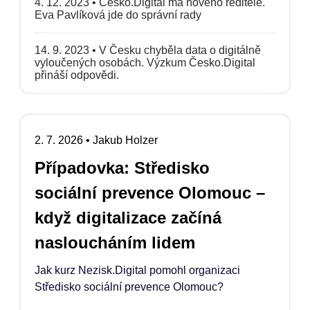
4. 12. 2023
•
Česko.Digital má nového ředitele.
Eva Pavlíková jde do správní rady
14. 9. 2023
•
V Česku chyběla data o digitálně
vyloučených osobách. Výzkum Česko.Digital
přináší odpovědi.
2. 7. 2026
•
Jakub Holzer
Případovka: Středisko
sociální prevence Olomouc –
když digitalizace začíná
nasloucháním lidem
Jak kurz Nezisk.Digital pomohl organizaci
Středisko sociální prevence Olomouc?