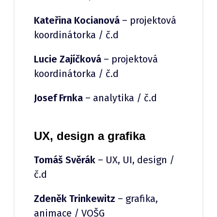
Kateřina Kocianová
– projektová
koordinátorka / č.d
Lucie Zajíčková
– projektová
koordinátorka / č.d
Josef Frnka
– analytika / č.d
UX, design a grafika
Tomáš Svěrák
– UX, UI, design /
č.d
Zdeněk Trinkewitz
– grafika,
animace / VOŠG