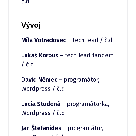
č.d
Vývoj
Míla Votradovec
– tech lead / č.d
Lukáš Korous
– tech lead tandem
/ č.d
David Němec
– programátor,
Wordpress / č.d
Lucia Studená
– programátorka,
Wordpress / č.d
Jan Štefanides
– programátor,