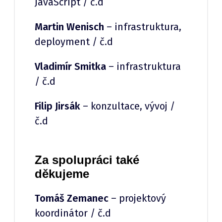
JavaScript / č.d
Martin Wenisch
– infrastruktura,
deployment / č.d
Vladimír Smitka
– infrastruktura
/ č.d
Filip Jirsák
– konzultace, vývoj /
č.d
Za spolupráci také
děkujeme
Tomáš Zemanec
– projektový
koordinátor / č.d