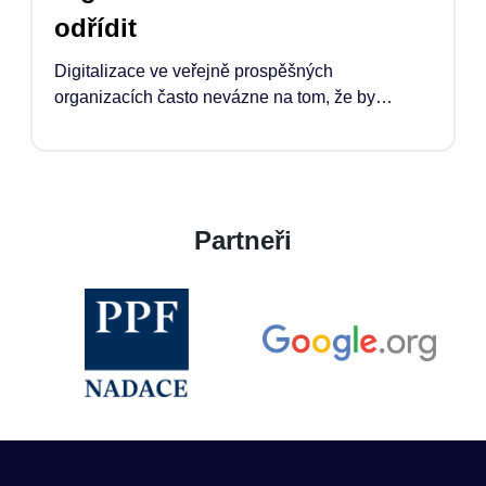
odřídit
Digitalizace ve veřejně prospěšných
organizacích často nevázne na tom, že by
chyběly nástroje. Co chybí, je čas, kapacita a
jasně definovaná pozice manažera*manažerky,
která proces odřídí. Pokud má technologie
opravdu pomoci, musí ji někdo propojit s tím, co
organizace potřebuje, jak pracuje, rozhoduje a
Partneři
naplňuje své poslání.