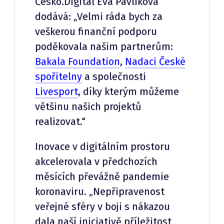
Česko.Digital Eva Pavlíková
dodává: „Velmi ráda bych za
veškerou finanční podporu
poděkovala našim partnerům:
Bakala Foundation
,
Nadaci České
spořitelny
a společnosti
Livesport
, díky kterým můžeme
většinu našich projektů
realizovat.“
Inovace v digitálním prostoru
akcelerovala v předchozích
měsících převážně pandemie
koronaviru. „Nepřipravenost
veřejné sféry v boji s nákazou
dala naší iniciativě příležitost