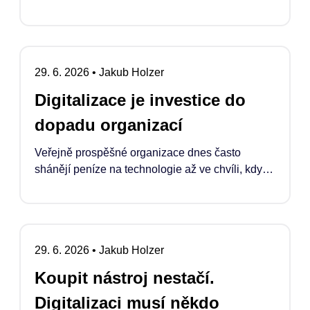
29. 6. 2026
•
Jakub Holzer
Digitalizace je investice do
dopadu organizací
Veřejně prospěšné organizace dnes často
shánějí peníze na technologie až ve chvíli, kdy
se něco rozbije, doslouží nebo když se podaří
náklady „schovat“ do projektu. Pokud ale
chceme, aby digitalizace skutečně zvyšovala
jejich dopad, musí se stát běžnou a legitimní
29. 6. 2026
•
Jakub Holzer
součástí financování jejich rozvoje.
Koupit nástroj nestačí.
Digitalizaci musí někdo