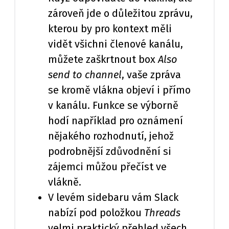
zároveň jde o důležitou zprávu,
kterou by pro kontext měli
vidět všichni členové kanálu,
můžete zaškrtnout box
Also
send to channel
, vaše zpráva
se kromě vlákna objeví i přímo
v kanálu. Funkce se výborně
hodí například pro oznámení
nějakého rozhodnutí, jehož
podrobnější zdůvodnění si
zájemci můžou přečíst ve
vlákně.
V levém sidebaru vám Slack
nabízí pod položkou
Threads
velmi praktický přehled všech