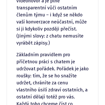
videohovor a je plně
transparentní vůči ostatním
členům týmu – i když se někdo
vaší konverzace neúčastní, může
si ji kdykoliv později přečíst.
(Jinými slovy: z chatu nemusíte
vyrábět zápisy.)
Základním pravidlem pro
příčetnou práci s chatem je
udržovat pořádek. Pořádek je jako
roušky: tím, že se ho snažíte
udržet, chráníte za cenu
vlastního úsilí zdraví ostatních, a
ostatní dělají totéž pro vás.
Každý toho chceme číst co