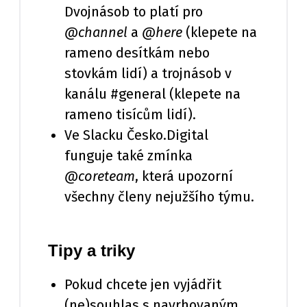
Dvojnásob to platí pro
@channel
a
@here
(klepete na
rameno desítkám nebo
stovkám lidí) a trojnásob v
kanálu #general (klepete na
rameno tisícům lidí).
Ve Slacku Česko.Digital
funguje také zmínka
@coreteam
, která upozorní
všechny členy nejužšího týmu.
Tipy a triky
Pokud chcete jen vyjádřit
(ne)souhlas s navrhovaným