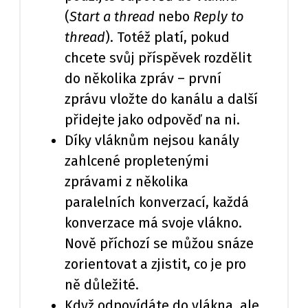
(
Start a thread
nebo
Reply to
thread
). Totéž platí, pokud
chcete svůj příspěvek rozdělit
do několika zpráv – první
zprávu vložte do kanálu a další
přidejte jako odpověď na ni.
Díky vláknům nejsou kanály
zahlcené propletenými
zprávami z několika
paralelních konverzací, každá
konverzace má svoje vlákno.
Nově příchozí se můžou snáze
zorientovat a zjistit, co je pro
ně důležité.
Když odpovídáte do vlákna, ale