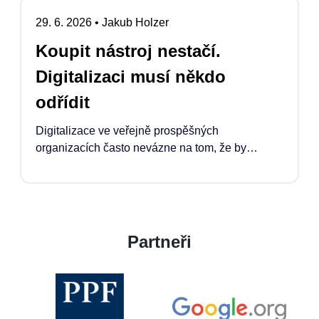
jejich dopad, musí se stát běžnou a legitimní
29. 6. 2026
•
Jakub Holzer
součástí financování jejich rozvoje.
Koupit nástroj nestačí.
Digitalizaci musí někdo
odřídit
Digitalizace ve veřejně prospěšných
organizacích často nevázne na tom, že by
chyběly nástroje. Co chybí, je čas, kapacita a
jasně definovaná pozice manažera*manažerky,
která proces odřídí. Pokud má technologie
opravdu pomoci, musí ji někdo propojit s tím, co
organizace potřebuje, jak pracuje, rozhoduje a
Partneři
naplňuje své poslání.