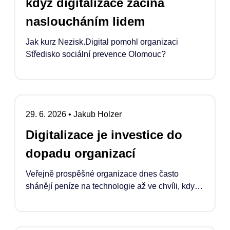
když digitalizace začíná
nasloucháním lidem
Jak kurz Nezisk.Digital pomohl organizaci
Středisko sociální prevence Olomouc?
29. 6. 2026
•
Jakub Holzer
Digitalizace je investice do
dopadu organizací
Veřejně prospěšné organizace dnes často
shánějí peníze na technologie až ve chvíli, kdy
se něco rozbije, doslouží nebo když se podaří
náklady „schovat“ do projektu. Pokud ale
chceme, aby digitalizace skutečně zvyšovala