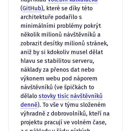
(
GitHub
), které se díky této
architektuře podařilo s
minimálními problémy pokrýt
několik milionů návštěvníků a
zobrazit desítky milionů stránek,
aniž by si kdokoliv musel dělat
hlavu se stabilitou serveru,
náklady za přenos dat nebo
výkonem webu pod náporem
návštěvníků (ve špičkách to
dělalo
stovky tisíc návštěvníků
denně
). To vše v týmu složeném
výhradně z dobrovolníků, kteří na
projektu pracují ve volném čase,
a s náklady v řádu nízkých