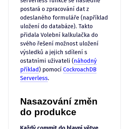
serverless funkce se následně
postará o zpracování dat z
odeslaného formuláře (například
uložení do databáze). Takto
přidala Volební kalkulačka do
svého řešení možnost uložení
výsledků a jejich sdílení s
ostatními uživateli (
náhodný
příklad
) pomocí
CockroachDB
Serverless
.
Nasazování změn
do produkce
Každý commit do hlavní větve