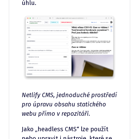
úhlu.
Netlify CMS, jednoduché prostředí
pro úpravu obsahu statického
webu přímo v repozitáři.
Jako „headless CMS“ lze použít
nebo upravit i nástroje, které se