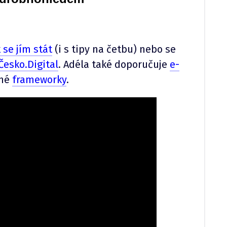
k se jím stát
(i s tipy na četbu) nebo se
 Česko.Digital
. Adéla také doporučuje
e-
vné
frameworky
.