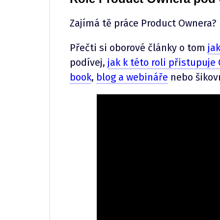
Zajímá tě práce Product Ownera?
Přečti si oborové články o tom
ja
podívej,
jak k této roli přistupuje
book
,
blog a webináře
nebo šiko