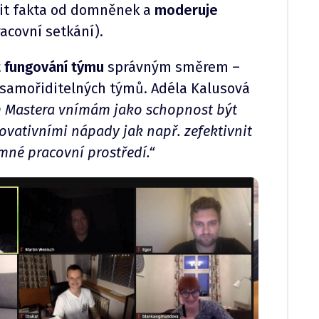
it fakta od domněnek a
moderuje
acovní setkání).
 fungování týmu
správným směrem –
 samořiditelných týmů. Adéla Kalusová
m Mastera vnímám jako schopnost být
inovativními nápady jak např. zefektivnit
mné pracovní prostředí.“