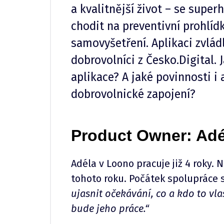
a kvalitnější život – se superh
chodit na preventivní prohlíd
samovyšetření. Aplikaci zvlád
dobrovolníci z Česko.Digital. 
aplikace? A jaké povinnosti i 
dobrovolnické zapojení?
Product Owner: Adé
Adéla v Loono pracuje již 4 roky. 
tohoto roku. Počátek spolupráce 
ujasnit očekávání, co a kdo to vl
bude jeho práce.“