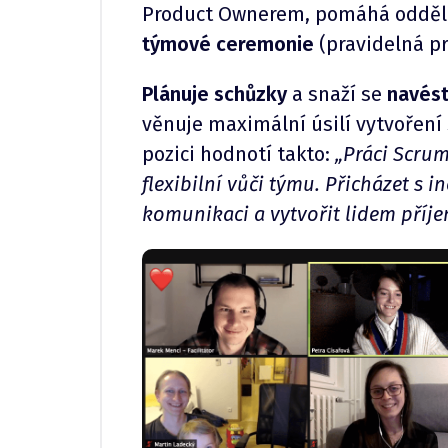
Product Ownerem, pomáhá odděl
týmové ceremonie
(pravidelná pr
Plánuje schůzky
a snaží se
navést
věnuje maximální úsilí vytvoření
pozici hodnotí takto:
„Práci Scru
flexibilní vůči týmu. Přicházet s 
komunikaci a vytvořit lidem příje