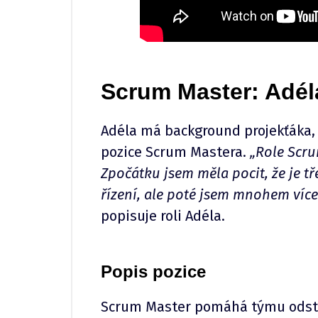
Scrum Master: Adél
Adéla má background projekťáka, a
pozice Scrum Mastera.
„Role Scru
Zpočátku jsem měla pocit, že je t
řízení, ale poté jsem mnohem více
popisuje roli Adéla.
Popis pozice
Scrum Master pomáhá týmu odstra