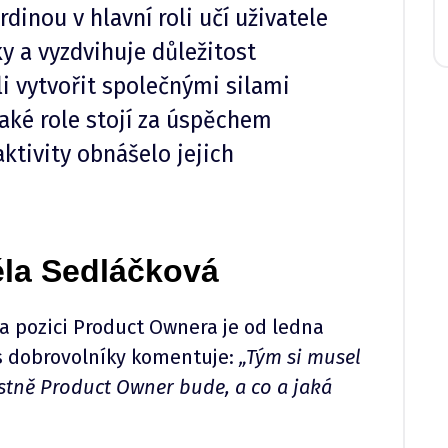
rdinou v hlavní roli učí uživatele
ky a vyzdvihuje důležitost
li vytvořit společnými silami
Jaké role stojí za úspěchem
aktivity obnášelo jejich
la Sedláčková
Na pozici Product Ownera je od ledna
s dobrovolníky komentuje:
„Tým si musel
astně Product Owner bude, a co a jaká