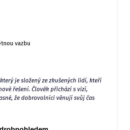
ětnou vazbu
terý je složený ze zkušených lidí, kteří
ové řešení. Člověk přichází s vizí,
asné, že dobrovolníci věnují svůj čas
 drobnohledem