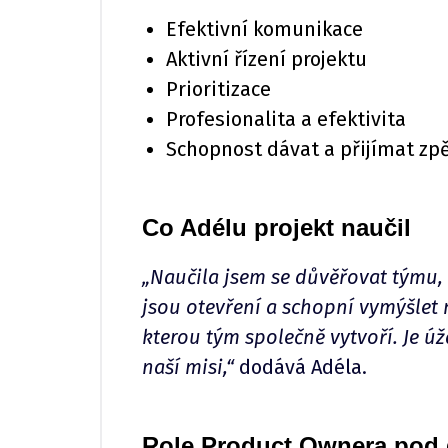
Efektivní komunikace
Aktivní řízení projektu
Prioritizace
Profesionalita a efektivita
Schopnost dávat a přijímat zp
Co Adélu projekt naučil
„Naučila jsem se důvěřovat týmu, k
jsou otevření a schopní vymýšlet n
kterou tým společně vytvoří. Je úž
naší misi,“
dodává Adéla.
Role Product Ownera pod