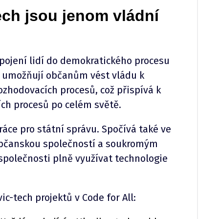
tech jsou jenom vládní
apojení lidí do demokratického procesu
e umožňují občanům vést vládu k
ozhodovacích procesů, což přispívá k
ích procesů po celém světě.
ráce pro státní správu. Spočívá také ve
občanskou společností a soukromým
polečnosti plně využívat technologie
c-tech projektů v Code for All: