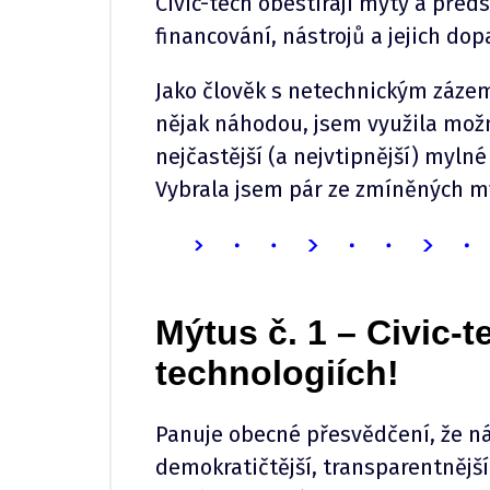
Civic-tech obestírají mýty a předs
financování, nástrojů a jejich dop
Jako člověk s netechnickým zázemí
nějak náhodou, jsem využila možn
nejčastější (a nejvtipnější) mylné 
Vybrala jsem pár ze zmíněných mý
Mýtus č. 1 – Civic-
technologiích!
Panuje obecné přesvědčení, že nás
demokratičtější, transparentnější