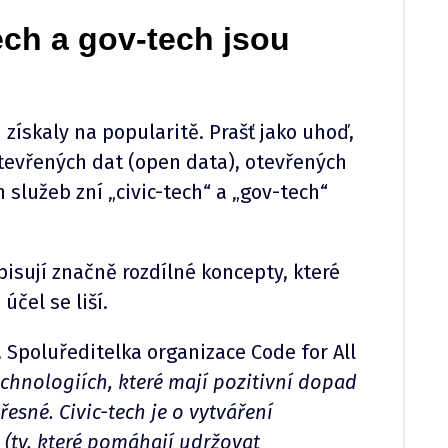
ech a gov-tech jsou
získaly na popularitě. Prašť jako uhoď,
 otevřených dat (open data), otevřených
 služeb zní „civic-tech“ a „gov-tech“
isují značně rozdílné koncepty, které
účel se liší.
 Spoluředitelka organizace Code for All
chnologiích, které mají pozitivní dopad
řesné. Civic-tech je o vytváření
 (ty, které pomáhají udržovat