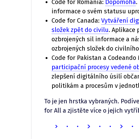
Code for Romania:
Dopomoha
.
informace o svém statusu uprc
Code for Canada:
Vytváření dig
složek zpět do civilu
. Aplikace
ozbrojených sil informace a ná
ozbrojených složek do civilního
Code for Pakistan a Codeando
participační procesy vedené o
zlepšení digitálního úsilí obč
politikám a procesům v jednot
To je jen hrstka vybraných. Podív
for All a zjistěte více o jejich vyt