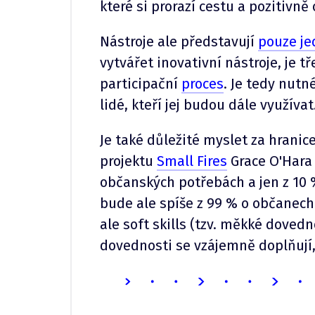
které si prorazí cestu a pozitivně
Nástroje ale představují
pouze je
vytvářet inovativní nástroje, je t
participační
proces
. Je tedy nutn
lidé, kteří jej budou dále využívat
Je také důležité myslet za hranic
projektu
Small Fires
Grace O'Har
občanských potřebách a jen z 10 %
bude ale spíše z 99 % o občanech
ale soft skills (tzv. měkké dovedn
dovednosti se vzájemně doplňují