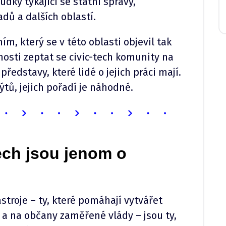
udky týkající se státní správy,
adů a dalších oblastí.
m, který se v této oblasti objevil tak
osti zeptat se civic-tech komunity na
představy, které lidé o jejich práci mají.
tů, jejich pořadí je náhodné.
tech jsou jenom o
troje –⁠ ty, které pomáhají vytvářet
 a na občany zaměřené vlády –⁠ jsou ty,