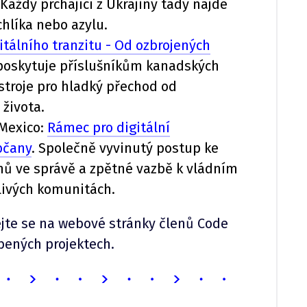
 Každý prchající z Ukrajiny tady najde
hlíka nebo azylu.
itálního tranzitu - Od ozbrojených
 poskytuje příslušníkům kanadských
stroje pro hladký přechod od
 života.
 Mexico:
Rámec pro digitální
bčany
. Společně vyvinutý postup ke
anů ve správě a zpětné vazbě k vládním
livých komunitách.
ejte se na webové stránky členů Code
říbených projektech.