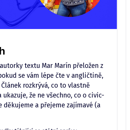
ch
autorky textu Mar Marín přeložen z
okud se vám lépe čte v angličtině,
 Článek rozkrývá, co to vlastně
a ukazuje, že ne všechno, co o civic-
rce děkujeme a přejeme zajímavé (a