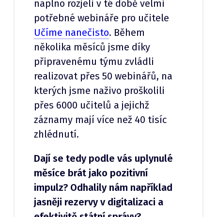
naplno rozjeli v té době velmi
potřebné webináře pro učitele
Učíme nanečisto
. Během
několika měsíců jsme díky
připravenému týmu zvládli
realizovat přes 50 webinářů, na
kterých jsme naživo proškolili
přes 6000 učitelů a jejichž
záznamy mají více než 40 tisíc
zhlédnutí.
Dají se tedy podle vás uplynulé
měsíce brát jako pozitivní
impulz? Odhalily nám například
jasněji rezervy v digitalizaci a
efektivitě státní správy?