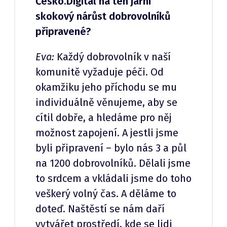
Česko.Digital na ten jarní
skokový nárůst dobrovolníků
připravené?
Eva:
Každý dobrovolník v naší
komunitě vyžaduje péči. Od
okamžiku jeho příchodu se mu
individuálně věnujeme, aby se
cítil dobře, a hledáme pro něj
možnost zapojení. A jestli jsme
byli připravení – bylo nás 3 a půl
na 1200 dobrovolníků. Dělali jsme
to srdcem a vkládali jsme do toho
veškerý volný čas. A děláme to
doteď. Naštěstí se nám daří
vytvářet prostředí, kde se lidi