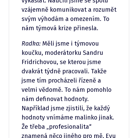
vykašlat. Naučili jsme se spolu
vzájemně komunikovat a rozumět
svým výhodám a omezením. To
nám týmová krize přinesla.
Radka:
Měli jsme i týmovou
koučku, moderátorku Sandru
Fridrichovou, se kterou jsme
dvakrát týdně pracovali. Takže
jsme tím procházeli řízeně a
velmi vědomě. To nám pomohlo
nám definovat hodnoty.
Například jsme zjistili, že každý
hodnoty vnímáme malinko jinak.
Že třeba „profesionalita“
znamená něco jiného pro mě, Evu