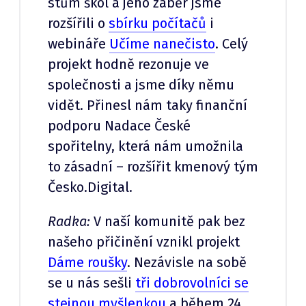
stům škol a jeho záběr jsme
rozšířili o
sbírku počítačů
i
webináře
Učíme nanečisto
. Celý
projekt hodně rezonuje ve
společnosti a jsme díky němu
vidět. Přinesl nám taky finanční
podporu Nadace České
spořitelny, která nám umožnila
to zásadní – rozšířit kmenový tým
Česko.Digital.
Radka:
V naší komunitě pak bez
našeho přičinění vznikl projekt
Dáme roušky
. Nezávisle na sobě
se u nás sešli
tři dobrovolníci se
stejnou myšlenkou
a během 24