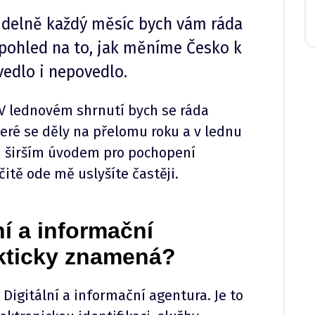
videlně každý měsíc bych vám ráda
j pohled na to, jak měníme Česko k
vedlo i nepovedlo.
í. V lednovém shrnutí bych se ráda
teré se děly na přelomu roku a v lednu
m širším úvodem pro pochopení
čitě ode mě uslyšíte častěji.
ní a informační
akticky znamená?
 Digitální a informační agentura. Je to