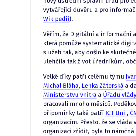
nový ústřední správní úřad pro el
vytvářející důvěru a pro informač
Wikipedii
).
Věřím, že Digitální a informační
která pomůže systematické digital
služeb tak, aby došlo ke skutečné 
ulehčila tak život úředníkům, ob
Velké díky patří celému týmu
Iva
Michal Bláha
,
Lenka Zátorská
a da
Ministerstvu vnitra
a
Úřadu vlád
pracovali mnoho měsíců. Poděková
připomínky také patří
ICT Unii
,
Č
organizacím. Přesto, že se vláda
organizaci zřídit, byla to náročná