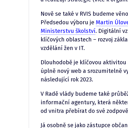
Nově se také v RVIS budeme věnov
Předsedou výboru je
Martin Úlov
Ministerstvu školství
. Digitální 
klíčových oblastech – rozvoj zákl
vzdělání žen v IT.
Dlouhodobě je klíčovou aktivitou
úplně nový web a srozumitelně vys
následující rok 2023.
V Radě vlády budeme také průběžn
informační agentury, která někte
od vnitra přebírat do své zodpov
Já osobně se jako zástupce občan