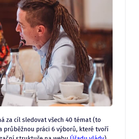
á za cíl sledovat všech 40 témat (to
na průběžnou práci 6 výborů, které tvoří
nizační struktuře na webu
Úřadu vlády
).