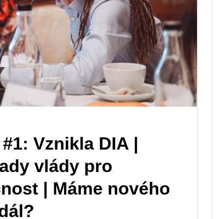
1: Vznikla DIA |
ady vlády pro
čnost | Máme nového
 dál?