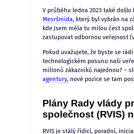
V průběhu ledna 2023 také došlo
Mesršmída
, který byl vybrán na
kde jsem měla tu milou čest spo
zastupovat odbornou veřejnost (
Pokud uvažujete, že byste se rád
technologickém posunu naší veřej
milionů zákazníků najednou? – s
agentury
, nové pozice se tam po
Plány Rady vlády p
společnost (RVIS) n
RVIS je stálý řídicí, poradní, ini