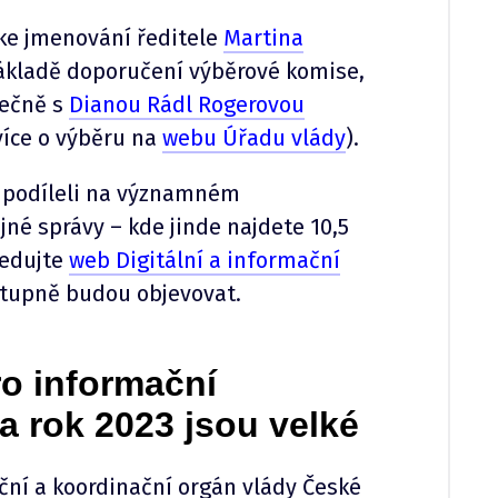
 ke jmenování ředitele
Martina
 základě doporučení výběrové komise,
lečně s
Dianou Rádl Rogerovou
více o výběru na
webu Úřadu vlády
).
i podíleli na významném
né správy – kde jinde najdete 10,5
ledujte
web Digitální a informační
stupně budou objevovat.
ro informační
a rok 2023 jsou velké
ciační a koordinační orgán vlády České