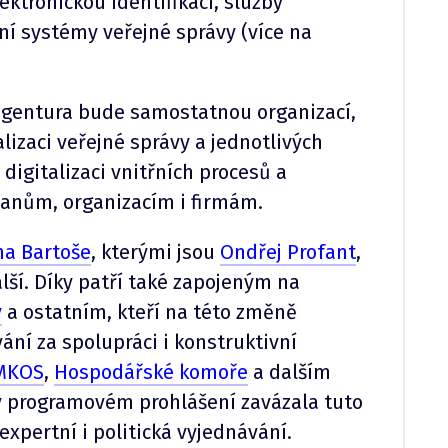
ektronickou identifikaci, služby
ní systémy veřejné správy (více na
 agentura bude samostatnou organizací,
izaci veřejné správy a jednotlivých
digitalizaci vnitřních procesů a
čanům, organizacím i firmám.
na Bartoše
, kterými jsou
Ondřej Profant
,
lší. Díky patří také zapojeným na
y
a ostatním, kteří na této změně
ní za spolupráci i konstruktivní
MKOS
,
Hospodářské komoře
a dalším
 v programovém prohlášení zavázala tuto
 expertní i politická vyjednávání.