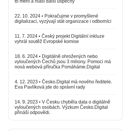
to mění a hlásí další úspěchy
22. 10. 2024
•
Pokračujme v promyšlené
digitalizaci, vyzývají stát organizace i odborníci
11. 7. 2024
•
Český projekt Digitální inkluze
vyhrál soutěž Evropské komise
18. 6. 2024
•
Digitálně ohrožených nebo
vyloučených Čechů jsou 3 miliony. Pomoci má
nová webová příručka Pomáháme.Digital
4. 12. 2023
•
Česko.Digital má nového ředitele.
Eva Pavlíková jde do správní rady
14. 9. 2023
•
V Česku chyběla data o digitálně
vyloučených osobách. Výzkum Česko.Digital
přináší odpovědi.