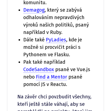
komunitu.
Demagog
, který se zabývá
odhalováním nepravdivých
výroků našich politiků, psaný
například v Ruby.
Dále také
PyLadies
, kde je
možné si procvičit práci s
Pythonem ve Flasku.
Pak také například
CodeSandbox
psané ve Vue.js
nebo
Find a Mentor
psané
pomocí JS v Reactu.
Na závěr chci povzbudit všechny,
kteří ještě stále váhají, aby se