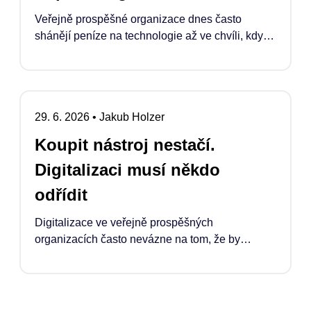
Veřejně prospěšné organizace dnes často
shánějí peníze na technologie až ve chvíli, kdy
se něco rozbije, doslouží nebo když se podaří
náklady „schovat“ do projektu. Pokud ale
chceme, aby digitalizace skutečně zvyšovala
jejich dopad, musí se stát běžnou a legitimní
29. 6. 2026
•
Jakub Holzer
součástí financování jejich rozvoje.
Koupit nástroj nestačí.
Digitalizaci musí někdo
odřídit
Digitalizace ve veřejně prospěšných
organizacích často nevázne na tom, že by
chyběly nástroje. Co chybí, je čas, kapacita a
jasně definovaná pozice manažera*manažerky,
která proces odřídí. Pokud má technologie
opravdu pomoci, musí ji někdo propojit s tím, co